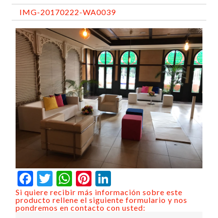
IMG-20170222-WA0039
Facebook
Twitter
WhatsApp
Pinterest
LinkedIn
Si quiere recibir más información sobre este
producto rellene el siguiente formulario y nos
pondremos en contacto con usted: