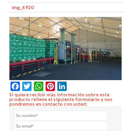
img_6920
Facebook
Twitter
WhatsApp
Pinterest
LinkedIn
Si quiere recibir más información sobre este
producto rellene el siguiente formulario y nos
pondremos en contacto con usted: