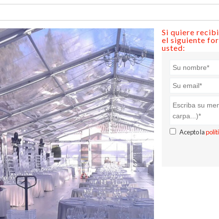
Si quiere recib
el siguiente f
usted:
Acepto la
polí