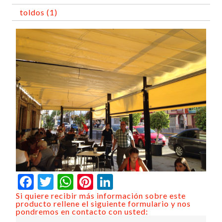
toldos (1)
Facebook
Twitter
WhatsApp
Pinterest
LinkedIn
Si quiere recibir más información sobre este
producto rellene el siguiente formulario y nos
pondremos en contacto con usted: